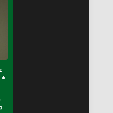
di
entu
a,
g