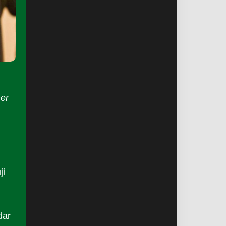
er
ji
dar