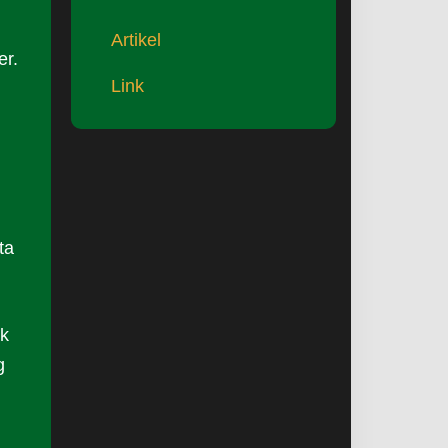
Artikel
er.
Link
ta
uk
g