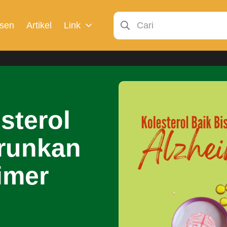
sen
Artikel
Link
sterol
urunkan
imer