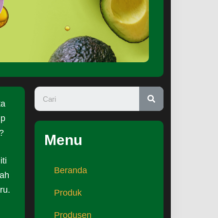
ta
up
?
Menu
ti
Beranda
lah
ru.
Produk
Produsen