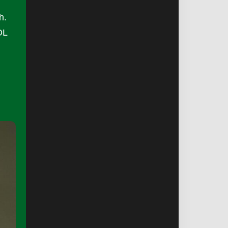
h.
DL