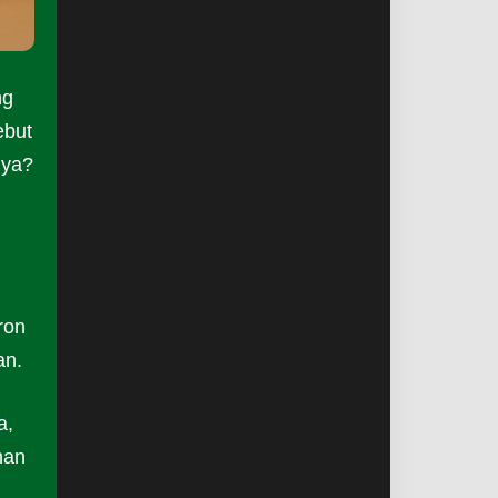
ng
ebut
nya?
ron
an.
a,
nan