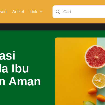
sen
Artikel
Link
asi
a Ibu
an Aman