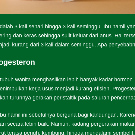
alah 3 kali sehari hingga 3 kali seminggu. Ibu hamil ya
ring dan keras sehingga sulit keluar dari anus. Hal ters
jadi kurang dari 3 kali dalam seminggu. Apa penyebab
ogesteron
buh wanita menghasilkan lebih banyak kadar hormon
enimbulkan kerja usus menjadi kurang efisien. Progeste
an turunnya gerakan peristaltik pada saluran pencerna
ibu hamil ini sebetulnya berguna bagi kandungan. Karen
anan secara lebih baik. Namun, kadang pergerakan maka
ut terasa penuh, kembung, hingga mengalami sembelit.