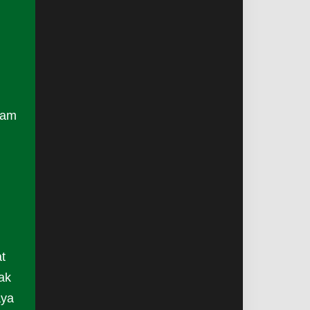
ram
t
ak
aya