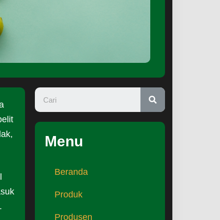
a
elit
dak,
Menu
Beranda
l
asuk
Produk
.
Produsen