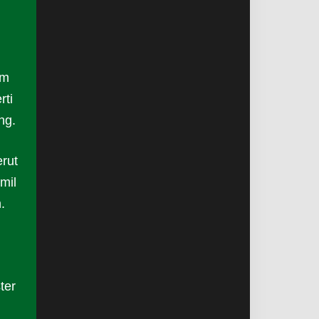
am
rti
ng.
rut
mil
.
ter