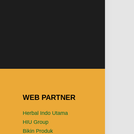
WEB PARTNER
Herbal Indo Utama
HIU Group
Bikin Produk