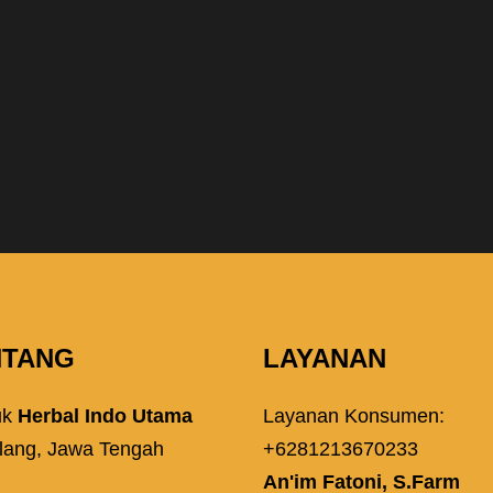
NTANG
LAYANAN
uk
Herbal Indo Utama
Layanan Konsumen:
lang, Jawa Tengah
+6281213670233
An'im Fatoni, S.Farm