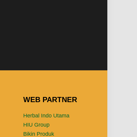
WEB PARTNER
Herbal Indo Utama
HIU Group
Bikin Produk