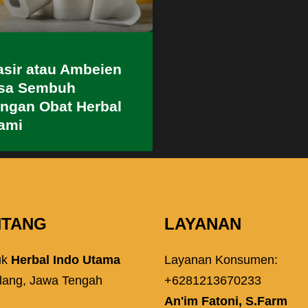
sir atau Ambeien
sa Sembuh
ngan Obat Herbal
ami
NTANG
LAYANAN
uk
Herbal Indo Utama
Layanan Konsumen:
lang, Jawa Tengah
+6281213670233
An'im Fatoni, S.Farm