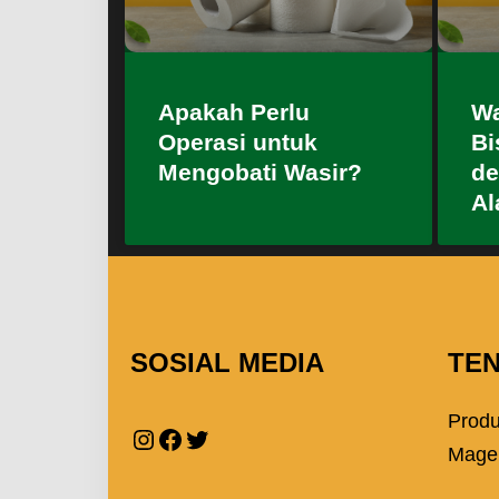
Apakah Perlu
Wa
Operasi untuk
Bi
Mengobati Wasir?
de
Al
SOSIAL MEDIA
TE
Prod
Mage