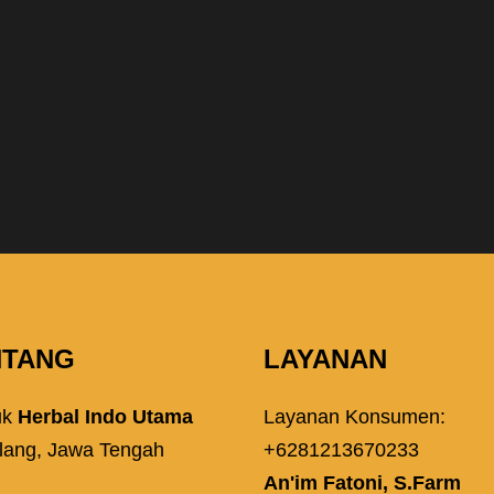
NTANG
LAYANAN
uk
Herbal Indo Utama
Layanan Konsumen:
lang, Jawa Tengah
+6281213670233
An'im Fatoni, S.Farm