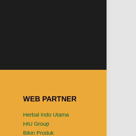
WEB PARTNER
Herbal Indo Utama
HIU Group
Bikin Produk