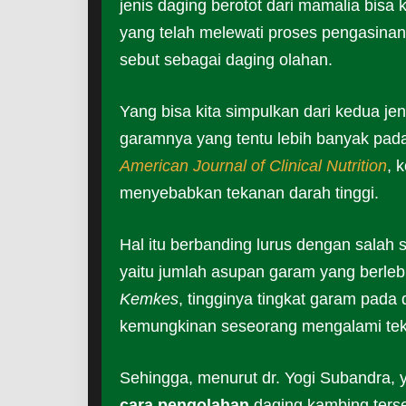
jenis daging berotot dari mamalia bisa
yang telah melewati proses pengasinan
sebut sebagai daging olahan.
Yang bisa kita simpulkan dari kedua je
garamnya yang tentu lebih banyak pada d
American Journal of Clinical Nutrition
, 
menyebabkan tekanan darah tinggi.
Hal itu berbanding lurus dengan salah 
yaitu jumlah asupan garam yang berleb
Kemkes
, tingginya tingkat garam pada
kemungkinan seseorang mengalami teka
Sehingga, menurut dr. Yogi Subandra,
cara pengolahan
daging kambing ters