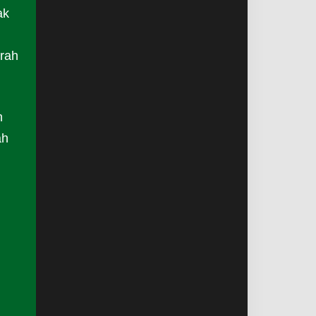
ak
rah
n
ah
n