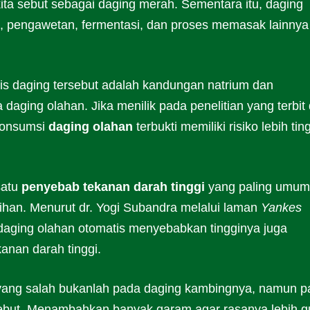
 kita sebut sebagai daging merah. Sementara itu, daging
, pengawetan, fermentasi, dan proses memasak lainnya 
nis daging tersebut adalah kandungan natrium dan
aging olahan. Jika menilik pada penelitian yang terbit 
konsumsi
daging olahan
terbukti memiliki risiko lebih tin
satu
penyebab tekanan darah tinggi
yang paling umum
ihan. Menurut dr. Yogi Subandra melalui laman
Yankes
 daging olahan otomatis menyebabkan tingginya juga
nan darah tinggi.
 yang salah bukanlah pada daging kambingnya, namun p
ebut. Menambahkan banyak garam agar rasanya lebih g