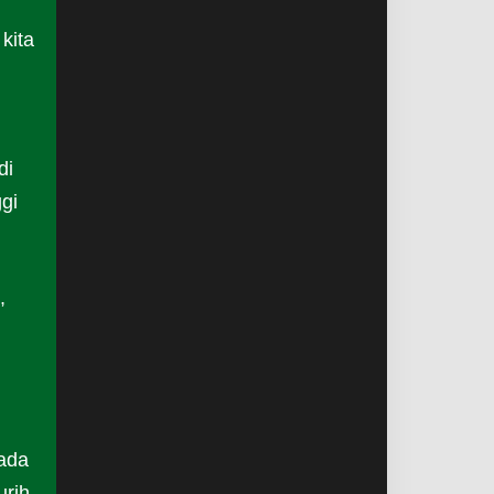
kita
di
ggi
,
ada
urih