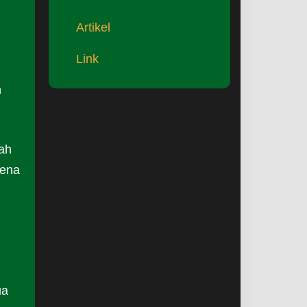
Artikel
Link
n
ah
rena
ua