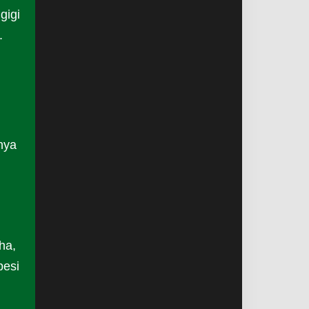
gigi
.
nya
ha,
besi