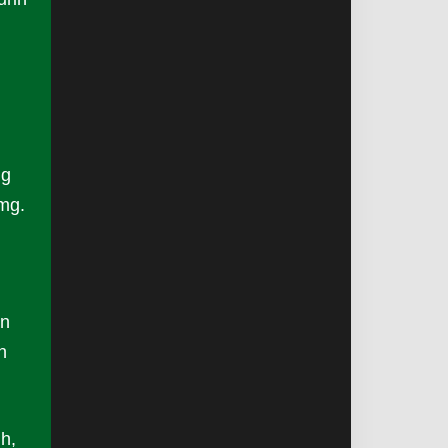
ng
mg.
an
n
h,