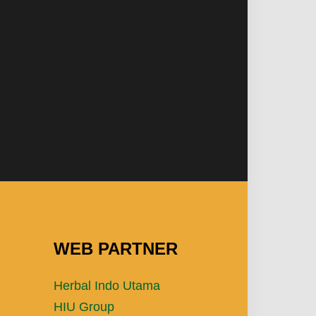
WEB PARTNER
Herbal Indo Utama
HIU Group