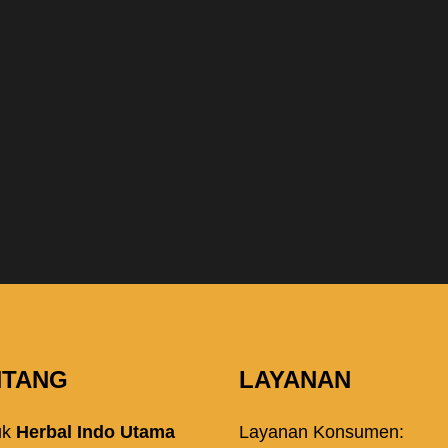
NTANG
LAYANAN
uk
Herbal Indo Utama
Layanan Konsumen: