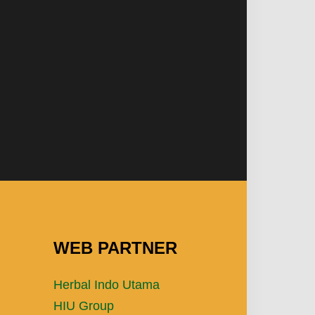
WEB PARTNER
Herbal Indo Utama
HIU Group