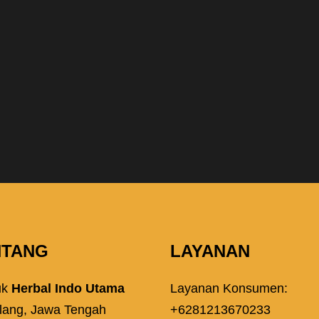
NTANG
LAYANAN
uk
Herbal Indo Utama
Layanan Konsumen:
lang, Jawa Tengah
+6281213670233