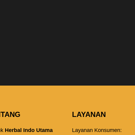
NTANG
LAYANAN
uk
Herbal Indo Utama
Layanan Konsumen: