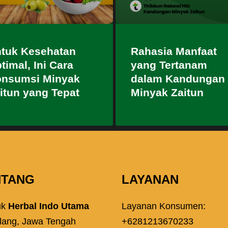
tuk Kesehatan
Rahasia Manfaat
timal, Ini Cara
yang Tertanam
nsumsi Minyak
dalam Kandungan
itun yang Tepat
Minyak Zaitun
NTANG
LAYANAN
uk
Herbal Indo Utama
Layanan Konsumen:
lang, Jawa Tengah
+6281213670233