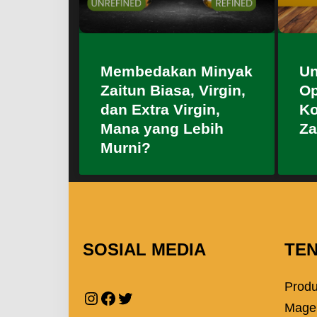
Membedakan Minyak
Un
Zaitun Biasa, Virgin,
Op
dan Extra Virgin,
Ko
Mana yang Lebih
Za
Murni?
SOSIAL MEDIA
TE
Prod
Mage