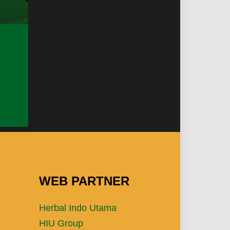
WEB PARTNER
Herbal Indo Utama
HIU Group