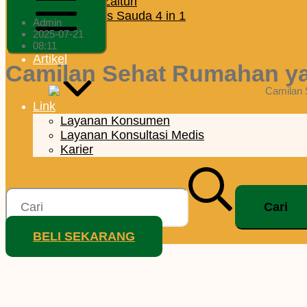
Minyak Zaitun
H
Habbatus Sauda 4 in 1
Admin
Madu
2025-07-21
Produsen
Mobile
08:11
Artikel
Menu
Camilan Sehat Rumahan ya
Link
Layanan Konsumen
Layanan Konsultasi Medis
Karier
Cari
untuk:
BELI SEKARANG