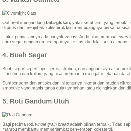
Oatmeal mengandung
beta-glukan
, yakni serat larut yang terbu
di usus dan menjebak kolesterol, lalu membuangnya bersama sisa
Untuk penyajiannya ada banyak variasi. Anda bisa membuat
overni
cara segar dengan mencampurnya ke susu kedelai, susu almond, da
4. Buah Segar
Buah segar seperti apel, jeruk, stroberi, dan anggur kaya akan pe
fitonutrien dan kalium yang bisa membantu mengatur tekanan dar
Sumber serat dan antioksidan ini tentunya nikmat dan mudah dik
smoothie yang manis tanpa gula tambahan, atau didinginkan dan di
5. Roti Gandum Utuh
Bagi pecinta roti,
whole grain bread
adalah pilihan terbaik. Tidak se
mampu membantu memperlambat penyerapan kolesterol.