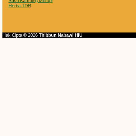
Susu Kambing Merapi
Herba TDR
Hak Cipta © 2026
Thibbun Nabawi HIU