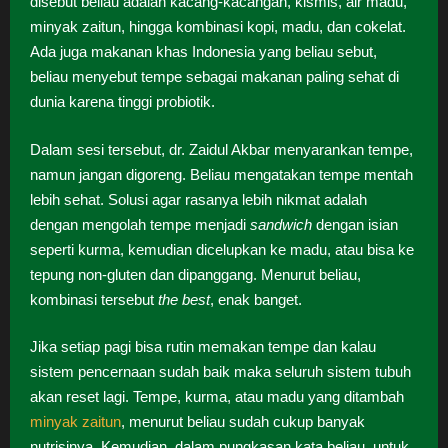
disebut beliau adalah kacang-kacangan, kismis, air madu,
minyak zaitun, hingga kombinasi kopi, madu, dan cokelat.
Ada juga makanan khas Indonesia yang beliau sebut,
beliau menyebut tempe sebagai makanan paling sehat di
dunia karena tinggi probiotik.
Dalam sesi tersebut, dr. Zaidul Akbar menyarankan tempe,
namun jangan digoreng. Beliau mengatakan tempe mentah
lebih sehat. Solusi agar rasanya lebih nikmat adalah
dengan mengolah tempe menjadi
sandwich
dengan isian
seperti kurma, kemudian dicelupkan ke madu, atau bisa ke
tepung non-gluten dan dipanggang. Menurut beliau,
kombinasi tersebut
the best
, enak banget.
Jika setiap pagi bisa rutin memakan tempe dan kalau
sistem pencernaan sudah baik maka seluruh sistem tubuh
akan reset lagi. Tempe, kurma, atau madu yang ditambah
minyak zaitun
, menurut beliau sudah cukup banyak
nutrisinya. Kemudian, dalam pungkasan kata beliau, untuk