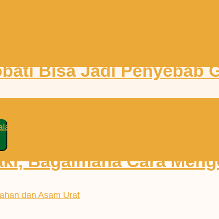
HIU
bati Bisa Jadi Penyebab G
aki, Bagaimana Cara Meng