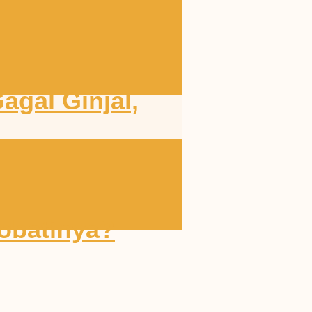
agal Ginjal,
obatinya?