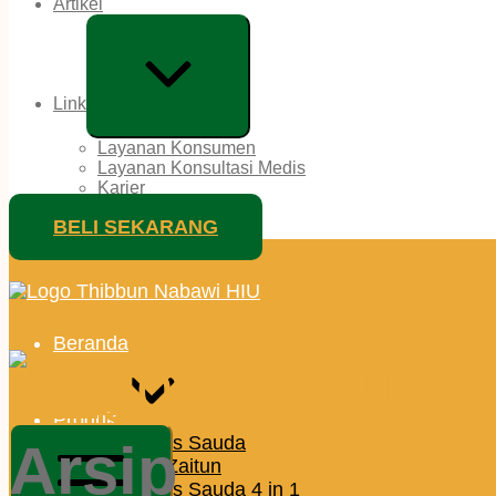
Artikel
Expand
/
Collapse
Link
Layanan Konsumen
Layanan Konsultasi Medis
Karier
BELI SEKARANG
Thibbun
Nabawi
HIU
Beranda
Produk
Habbatus Sauda
Arsip
Minyak Zaitun
Habbatus Sauda 4 in 1