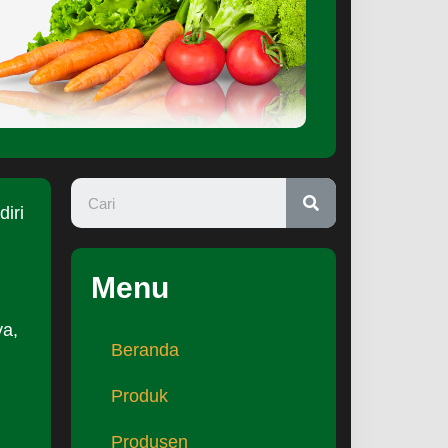
iri
Menu
ya,
Beranda
Produk
Produsen