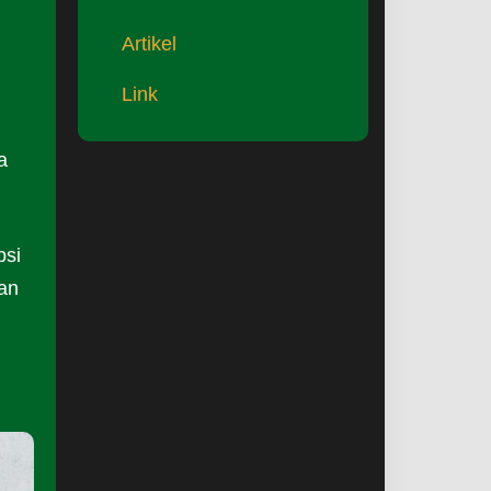
Artikel
Link
a
psi
dan