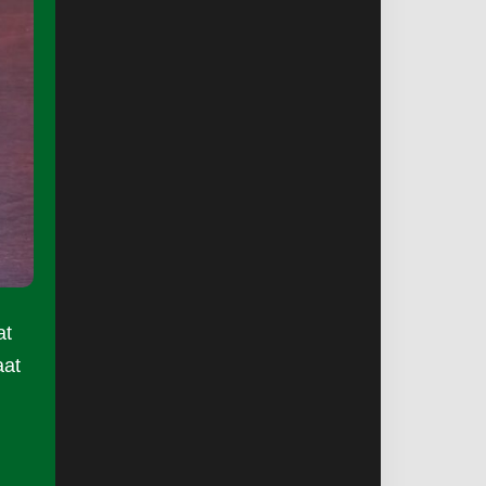
at
aat