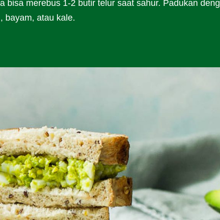
a bisa merebus 1-2 butir telur saat sahur. Padukan den
i, bayam, atau kale.