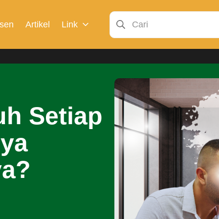
sen
Artikel
Link
h Setiap
nya
ya?