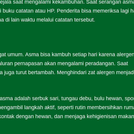
gejala saat mengalami kekambuhan. Saat serangan asm
i buku catatan atau HP. Penderita bisa memeriksa lagi h
i lain waktu melalui catatan tersebut.
at umum. Asma bisa kambuh setiap hari karena alergen
 saluran pernapasan akan mengalami peradangan. Saat
a juga turut bertambah. Menghindari zat alergen menjad
ma adalah serbuk sari, tungau debu, bulu hewan, spo
mengambil langkah aktif, seperti rutin membersihkan rum
kontak dengan hewan, dan menjaga kehigienisan makan