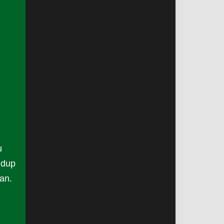
u
idup
an.