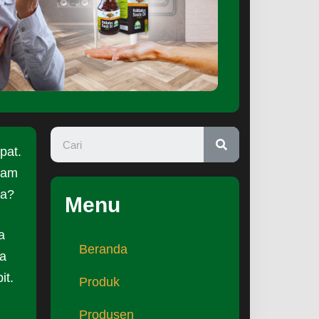
pat.
alam
ya?
Menu
a
Beranda
a
it.
Produk
Produsen