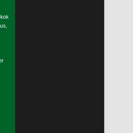
okok
us,
er