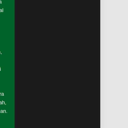
a
al
,
i
ra
ah,
an.