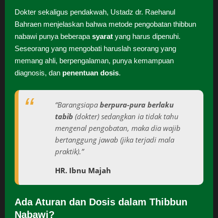
Dokter sekaligus pendakwah, Ustadz dr. Raehanul
Bahraen menjelaskan bahwa metode pengobatan thibbun
nabawi punya beberapa
syarat
yang harus dipenuhi.
Seseorang yang mengobati haruslah seorang yang
memang ahli, berpengalaman, punya kemampuan
diagnosis, dan
penentuan dosis
.
“Barangsiapa
berpura-pura berlaku
tabib
(dokter) sedangkan ia tidak tahu
mengenal pengobatan, maka dia wajib
bertanggung jawab (jika terjadi mala
praktik).”
HR. Ibnu Majah
Ada Aturan dan Dosis dalam Thibbun
Nabawi?