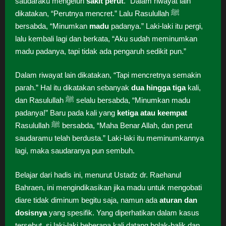
saudaraku mengeluh
sakit perut
.” Dalam riwayat lain
dikatakan, “Perutnya mencret.” Lalu Rasulullah ﷺ
bersabda, “Minumkan
madu
padanya.” Laki-laki itu pergi,
lalu kembali lagi dan berkata, “Aku sudah meminumkan
madu padanya, tapi tidak ada pengaruh sedikit pun.”
Dalam riwayat lain dikatakan, “Tapi mencretnya semakin
parah.” Hal itu dikatakan sebanyak
dua hingga tiga
kali,
dan Rasulullah ﷺ selalu bersabda, “Minumkan madu
padanya!” Baru pada kali yang
ketiga atau keempat
Rasulullah ﷺ bersabda, “Maha Benar Allah, dan perut
saudaramu telah berdusta.” Laki-laki itu meminumkannya
lagi, maka saudaranya pun sembuh.
Belajar dari hadis ini, menurut Ustadz dr. Raehanul
Bahraen, ini mengindikasikan jika madu untuk mengobati
diare tidak diminum begitu saja, namun ada
aturan dan
dosisnya
yang spesifik. Yang diperhatikan dalam kasus
tersebut, si laki-laki beberapa kali datang bolak-balik dan