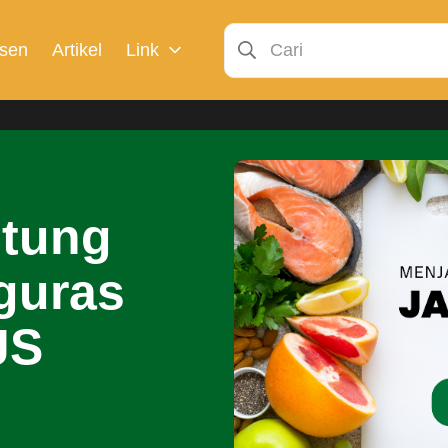
sen
Artikel
Link
ntung
guras
JS