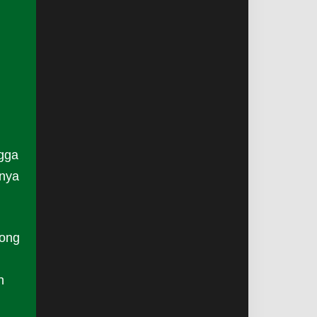
ngga
knya
ong
n
n