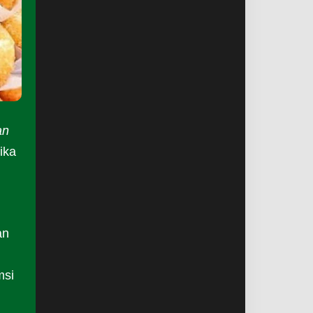
an
ika
an
msi