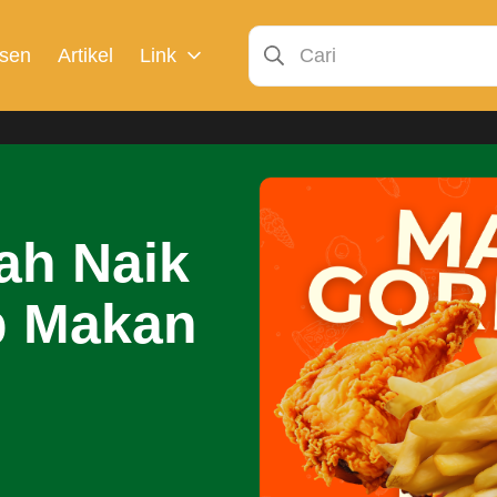
sen
Artikel
Link
ah Naik
p Makan