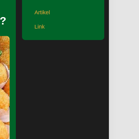
Artikel
n?
Link