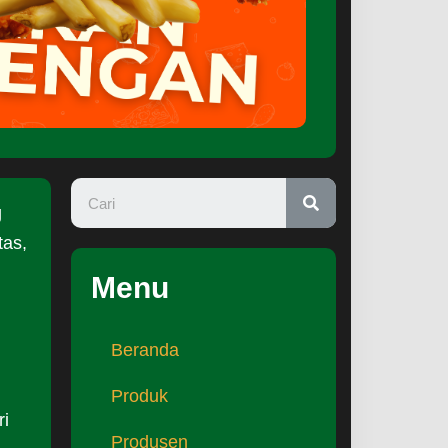
g
tas,
Menu
Beranda
Produk
ri
Produsen