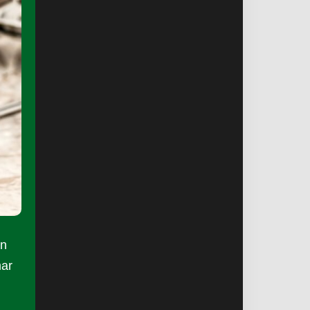
an
mar