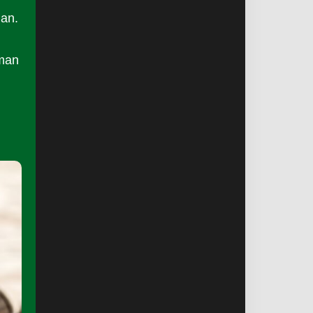
an.
aman