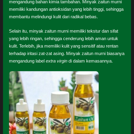
mengandung bahan kimia tambahan. Minyak zaitun murni
memiliki kandungan antioksidan yang lebih tinggi, sehingga
membantu melindungi kulit dari radikal bebas.
Selain itu, minyak zaitun murni memiliki tekstur dan sifat
yang lebih ringan, sehingga cenderung lebih aman untuk
kulit. Terlebih, jika memiliki kulit yang sensitif atau rentan
terhadap iritasi zat-zat asing. Minyak zaitun murni biasanya
mengandung label
extra virgin
di dalam kemasannya.