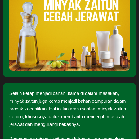
Selain kerap menjadi bahan utama di dalam masakan,
minyak zaitun juga kerap menjadi bahan campuran dalam
produk kecantikan. Hal ini lantaran manfaat minyak zaitun
sendiri, khususnya untuk membantu mencegah masalah
jerawat dan mengurangi bekasnya.
Penggunaan minyak zaitun untuk kecantikan, sebetulnya