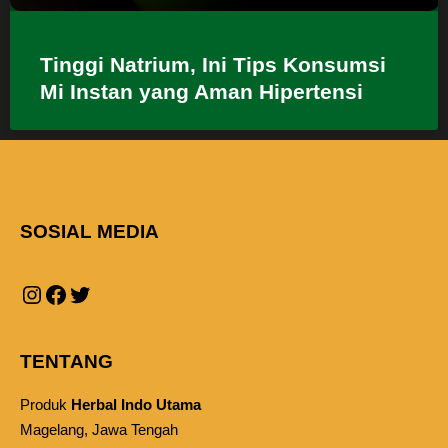
Tinggi Natrium, Ini Tips Konsumsi
Mi Instan yang Aman Hipertensi
SOSIAL MEDIA
TENTANG
Produk
Herbal Indo Utama
Magelang, Jawa Tengah