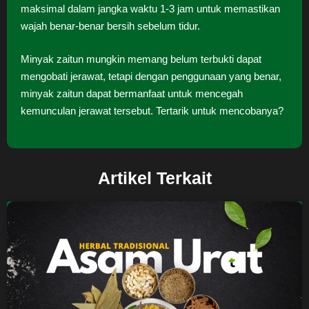
maksimal dalam jangka waktu 1-3 jam untuk memastikan
wajah benar-benar bersih sebelum tidur.
Minyak zaitun mungkin memang belum terbukti dapat
mengobati jerawat, tetapi dengan penggunaan yang benar,
minyak zaitun dapat bermanfaat untuk mencegah
kemunculan jerawat tersebut. Tertarik untuk mencobanya?
Artikel Terkait