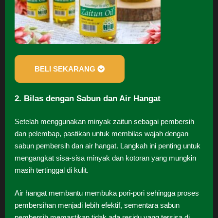
BELI SEKARANG
2. Bilas dengan Sabun dan Air Hangat
Setelah menggunakan minyak zaitun sebagai pembersih
dan pelembap, pastikan untuk membilas wajah dengan
sabun pembersih dan air hangat. Langkah ini penting untuk
mengangkat sisa-sisa minyak dan kotoran yang mungkin
masih tertinggal di kulit.
Air hangat membantu membuka pori-pori sehingga proses
pembersihan menjadi lebih efektif, sementara sabun
pembersih memastikan tidak ada residu yang tersisa di