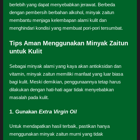
berlebih yang dapat menyebabkan jerawat. Berbeda
dengan pembersih berbahan alkohol, minyak zaitun
membantu menjaga kelembapan alami kulit dan
menghindari kondisi yang membuat pori-pori tersumbat.
Tips Aman Menggunakan Minyak Zaitun
untuk Kulit
Sebagai minyak alami yang kaya akan antioksidan dan
vitamin, minyak zaitun memiliki manfaat yang luar biasa
bagi kulit. Meski demikian, penggunaannya tetap harus
dilakukan dengan hati-hati agar tidak menyebabkan
masalah pada kulit.
1. Gunakan
Extra Virgin Oil
Untuk mendapatkan hasil terbaik, pastikan hanya
menggunakan minyak zaitun murni yang tidak