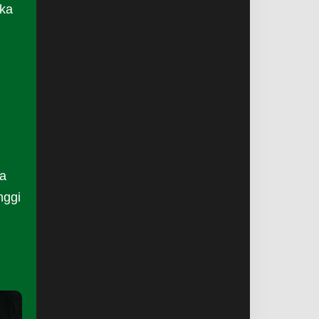
ika
sa
nggi