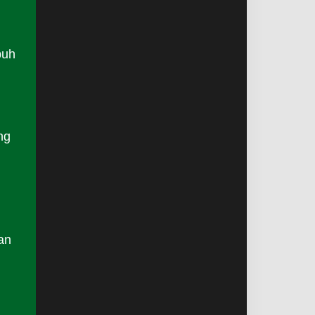
buh
ng
g
an