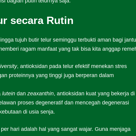
i bagian putih telurnya saja.
r secara Rutin
gga tujuh butir telur seminggu terbukti aman bagi jant
 memberi ragam manfaat yang tak bisa kita anggap reme
iversity
, antioksidan pada telur efektif menekan stres
an proteinnya yang tinggi juga berperan dalam
a
lutein
dan
zeaxanthin
, antioksidan kuat yang bekerja di
elawan proses degeneratif dan mencegah degenerasi
ebutaan di usia senja.
ur per hari adalah hal yang sangat wajar. Guna menjaga