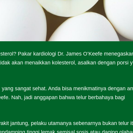
lesterol? Pakar kardiologi Dr. James O’Keefe menegaska
dak akan menaikkan kolesterol, asalkan dengan porsi 
isi yang sangat sehat. Anda bisa menikmatinya dengan a
Keefe. Nah, jadi anggapan bahwa telur berbahaya bagi
kit jantung, pelaku utamanya sebenarnya bukan telur i
pendamping tinggi lemak semisal sosis atau daging olaha