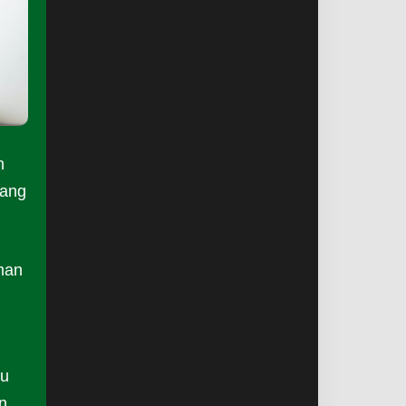
n
yang
man
tu
n,