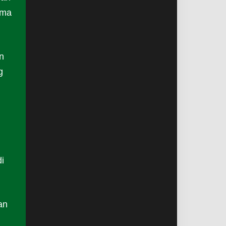
ama
n
g
i
an