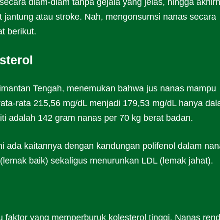
secara diam-diam tanpa gejala yang jelas, hingga akhir
t jantung atau stroke. Nah, mengonsumsi nanas secara
 berikut.
sterol
Kalimantan Tengah, menemukan bahwa jus nanas mampu
i rata-rata 215,56 mg/dL menjadi 179,53 mg/dL hanya da
iti adalah 142 gram nanas per 70 kg berat badan.
 ini ada kaitannya dengan kandungan polifenol dalam na
emak baik) sekaligus menurunkan LDL (lemak jahat).
u faktor yang memperburuk kolesterol tinggi. Nanas ren