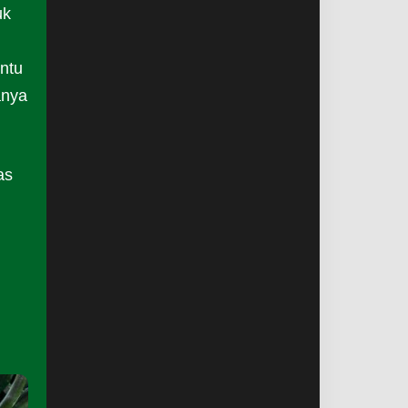
uk
antu
anya
as