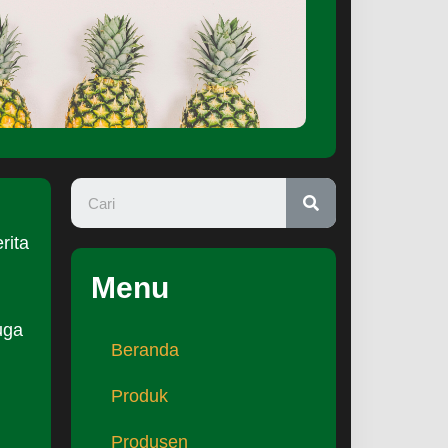
rita
Menu
uga
Beranda
Produk
Produsen