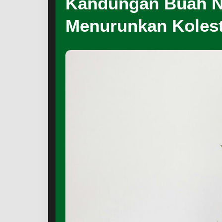
Kandungan Buah N
Menurunkan Kolest