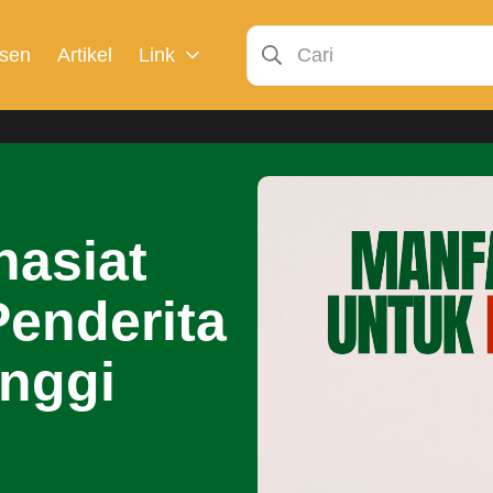
sen
Artikel
Link
asiat
Penderita
inggi