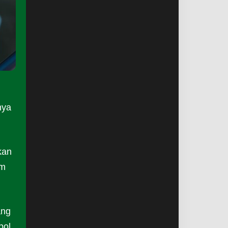
nya
kan
am
ang
pol