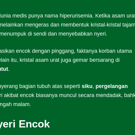
 dunia medis punya nama hiperurisemia. Ketika asam ura
 melainkan mengeras dan membentuk kristal-kristal taja
ang menumpuk di sendi dan menyebabkan nyeri.
sikan encok dengan pinggang, faktanya korban utama
elain itu, kristal asam urat juga gemar bersarang di
utut
.
nyerang bagian tubuh atas seperti
siku
,
pergelangan
ri akibat encok biasanya muncul secara mendadak, bah
engah malam.
yeri Encok