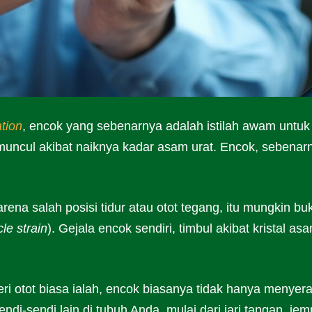
ation
, encok yang sebenarnya adalah istilah awam untuk
muncul akibat naiknya kadar asam urat. Encok, sebenar
rena salah posisi tidur atau otot tegang, itu mungkin bu
le strain
). Gejala encok sendiri, timbul akibat kristal as
i otot biasa ialah, encok biasanya tidak hanya menyer
ndi-sendi lain di tubuh Anda, mulai dari jari tangan, jem