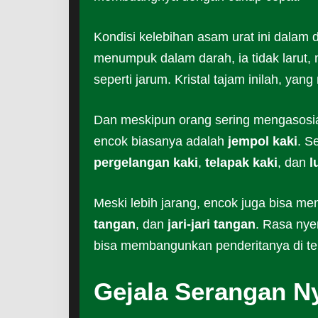
Kondisi kelebihan asam urat ini dalam
menumpuk dalam darah, ia tidak larut,
seperti jarum. Kristal tajam inilah, y
Dan meskipun orang sering mengasosia
encok biasanya adalah
jempol kaki
. S
pergelangan kaki
,
telapak kaki
, dan
l
Meski lebih jarang, encok juga bisa me
tangan
, dan
jari-jari tangan
. Rasa nye
bisa membangunkan penderitanya di t
Gejala Serangan N