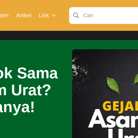
sen
Artikel
Link
ok Sama
m Urat?
anya!