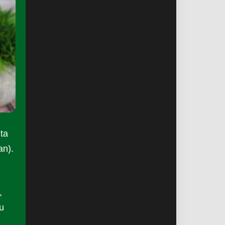
ta
an).
,
u