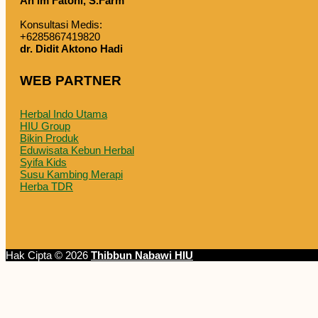
An'im Fatoni, S.Farm
Konsultasi Medis:
+6285867419820
dr. Didit Aktono Hadi
WEB PARTNER
Herbal Indo Utama
HIU Group
Bikin Produk
Eduwisata Kebun Herbal
Syifa Kids
Susu Kambing Merapi
Herba TDR
Hak Cipta © 2026
Thibbun Nabawi HIU