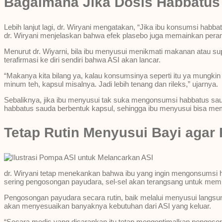
Bagaimana Jika Dosis Habbatu
Lebih lanjut lagi, dr. Wiryani mengatakan, “Jika ibu konsumsi habbat
dr. Wiryani menjelaskan bahwa efek plasebo juga memainkan peran
Menurut dr. Wiyarni, bila ibu menyusui menikmati makanan atau su
terafirmasi ke diri sendiri bahwa ASI akan lancar.
“Makanya kita bilang ya, kalau konsumsinya seperti itu ya mungki
minum teh, kapsul misalnya. Jadi lebih tenang dan rileks,” ujarnya.
Sebaliknya, jika ibu menyusui tak suka mengonsumsi habbatus sauda
habbatus sauda berbentuk kapsul, sehingga ibu menyusui bisa m
Tetap Rutin Menyusui Bayi agar
dr. Wiryani tetap menekankan bahwa ibu yang ingin mengonsumsi h
sering pengosongan payudara, sel-sel akan terangsang untuk memp
Pengosongan payudara secara rutin, baik melalui menyusui langs
akan menyesuaikan banyaknya kebutuhan dari ASI yang keluar.
“Secara medis yang disarankan itu tetap mengoptimalkan pengoso