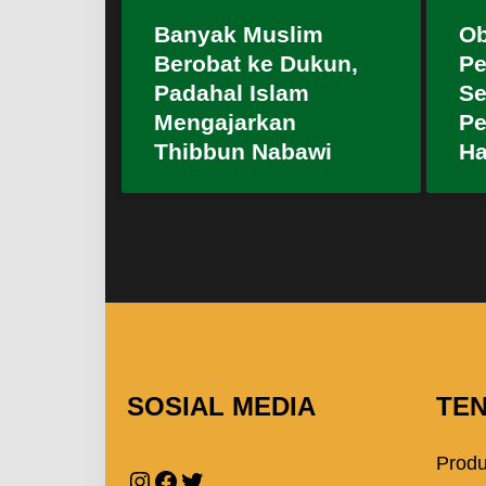
Banyak Muslim
Ob
Berobat ke Dukun,
Pe
Padahal Islam
Se
Mengajarkan
P
Thibbun Nabawi
Ha
SOSIAL MEDIA
TE
Prod