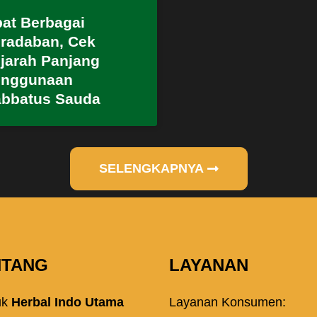
at Berbagai
radaban, Cek
jarah Panjang
enggunaan
bbatus Sauda
SELENGKAPNYA
NTANG
LAYANAN
uk
Herbal Indo Utama
Layanan Konsumen: