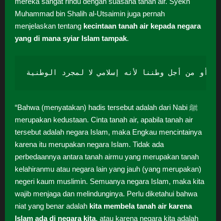
mereka sangat rindu dengan suasana tanah air. Syekh
Muhammad bin Shalih al-Utsaimin juga pernah
menjelaskan tentang
kecintaan tanah air kepada negara
yang di mana syiar Islam tampak
.
 أو من أجل وطننا لأنه إسلامي لا لمجرد الوطنية
“Bahwa (menyatakan) hadis tersebut adalah dari Nabi ﷺ
merupakan kedustaan. Cinta tanah air, apabila tanah air
tersebut adalah negara Islam, maka Engkau mencintainya
karena itu merupakan negara Islam. Tidak ada
perbedaannya antara tanah airmu yang merupakan tanah
kelahiranmu atau negara lain yang jauh (yang merupakan)
negeri kaum muslimin. Semuanya negara Islam, maka kita
wajib menjaga dan melindunginya. Perlu diketahui bahwa
niat yang benar adalah
kita membela tanah air karena
Islam ada di negara kita
, atau karena negara kita adalah