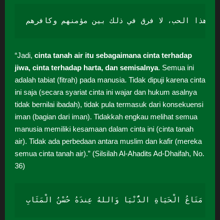
في هذا الحب، لا فرق في ذلك بين مؤمنهم وكافرهم
“Jadi,
cinta tanah air itu sebagaimana cinta terhadap
jiwa, cinta terhadap harta, dan semisalnya
. Semua ini
adalah tabiat (fitrah) pada manusia. Tidak dipuji karena cinta
ini saja (secara syariat cinta ini wajar dan hukum asalnya
tidak bernilai ibadah), tidak pula termasuk dari konsekuensi
iman (bagian dari iman). Tidakkah engkau melihat semua
manusia memiliki kesamaan dalam cinta ini (cinta tanah
air). Tidak ada perbedaan antara muslim dan kafir (mereka
semua cinta tanah air).” (Silsilah Al-Ahadits Ad-Dhaifah, No.
36)
ثِ ذَلِكَ مَتَاعُ الْحَيَاةِ الدُّنْيَا وَاللهُ عِندَهُ حُسْنُ الْمَئَابِ