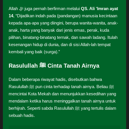
Allah ﷻ juga pernah berfirman melalui
QS. Ali ‘Imran ayat
14
, “Dijadikan indah pada (pandangan) manusia kecintaan
kepada apa-apa yang diingini, berupa wanita-wanita, anak-
anak, harta yang banyak dari jenis emas, perak, kuda
pilihan, binatang-binatang ternak, dan sawah ladang. Itulah
kesenangan hidup di dunia, dan di sisi Allah-lah tempat
kembali yang baik (surga).”
Rasulullah ﷺ Cinta Tanah Airnya
Dalam beberapa riwayat hadis, disebutkan bahwa
Rasulullah ﷺ pun cinta terhadap tanah airnya. Beliau ﷺ
mencintai Kota Mekah dan menunjukkan kesedihan yang
mendalam ketika harus meninggalkan tanah airnya untuk
berhijrah. Seperti sabda Rasulullah ﷺ yang tertulis dalam
sebuah hadis.