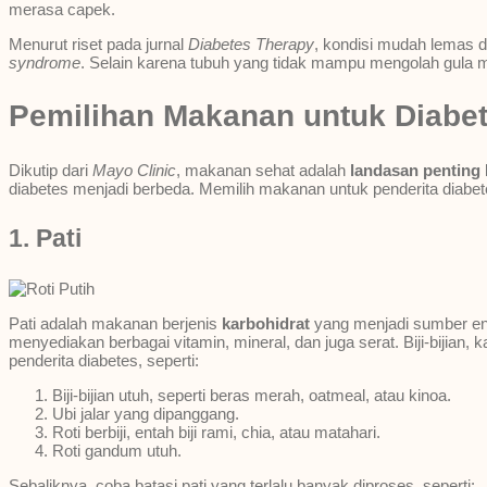
merasa capek.
Menurut riset pada jurnal
Diabetes Therapy
, kondisi mudah lemas d
syndrome
. Selain karena tubuh yang tidak mampu mengolah gula me
Pemilihan Makanan untuk Diabe
Dikutip dari
Mayo Clinic
, makanan sehat adalah
landasan penting
diabetes menjadi berbeda. Memilih makanan untuk penderita diabete
1. Pati
Pati adalah makanan berjenis
karbohidrat
yang menjadi sumber ener
menyediakan berbagai vitamin, mineral, dan juga serat. Biji-bijian
penderita diabetes, seperti:
Biji-bijian utuh, seperti beras merah, oatmeal, atau kinoa.
Ubi jalar yang dipanggang.
Roti berbiji, entah biji rami, chia, atau matahari.
Roti gandum utuh.
Sebaliknya, coba batasi pati yang terlalu banyak diproses, seperti: