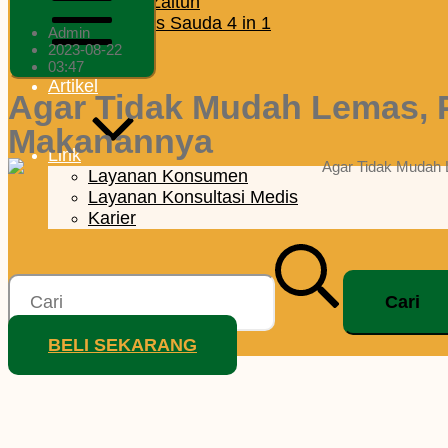
Minyak Zaitun
H
Habbatus Sauda 4 in 1
Admin
Madu
2023-08-22
Produsen
Mobile
03:47
Artikel
Menu
Agar Tidak Mudah Lemas, 
Makanannya
Link
Layanan Konsumen
Layanan Konsultasi Medis
Karier
Cari
untuk:
BELI SEKARANG