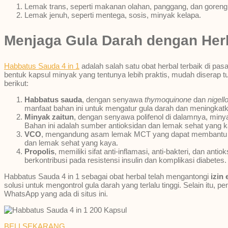
Lemak trans, seperti makanan olahan, panggang, dan goreng
Lemak jenuh, seperti mentega, sosis, minyak kelapa.
Menjaga Gula Darah dengan Her
Habbatus Sauda 4 in 1
adalah salah satu obat herbal terbaik di p
bentuk kapsul minyak yang tentunya lebih praktis, mudah diserap tub
berikut:
Habbatus sauda
, dengan senyawa
thymoquinone
dan
nigell
manfaat bahan ini untuk mengatur gula darah dan meningkatkan
Minyak zaitun
, dengan senyawa polifenol di dalamnya, miny
Bahan ini adalah sumber antioksidan dan lemak sehat yang k
VCO
, mengandung asam lemak MCT yang dapat membantu men
dan lemak sehat yang kaya.
Propolis
, memiliki sifat anti-inflamasi, anti-bakteri, dan an
berkontribusi pada resistensi insulin dan komplikasi diabetes.
Habbatus Sauda 4 in 1 sebagai obat herbal telah mengantongi
izin
solusi untuk mengontrol gula darah yang terlalu tinggi. Selain itu, 
WhatsApp yang ada di situs ini.
BELI SEKARANG