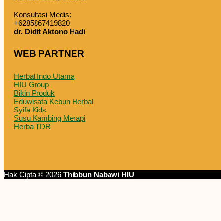
Konsultasi Medis:
+6285867419820
dr. Didit Aktono Hadi
WEB PARTNER
Herbal Indo Utama
HIU Group
Bikin Produk
Eduwisata Kebun Herbal
Syifa Kids
Susu Kambing Merapi
Herba TDR
Hak Cipta © 2026
Thibbun Nabawi HIU