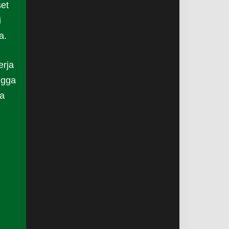
et
i
a.
erja
ngga
a