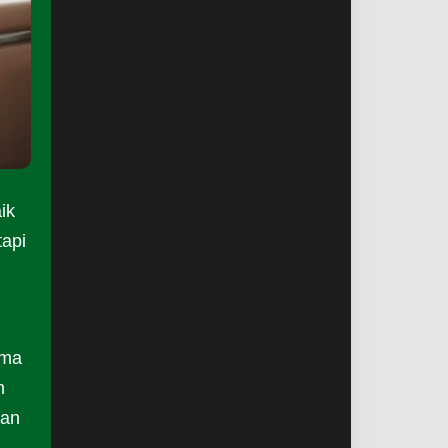
ik
tapi
ama
n
jan