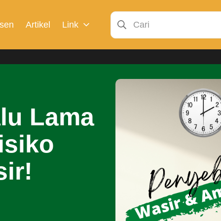
sen
Artikel
Link
alu Lama
risiko
ir!