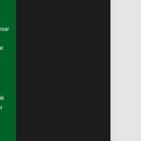
esar
ar
uk
r