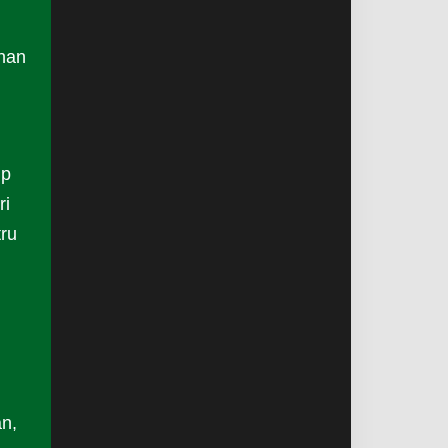
nan
up
ri
tru
an,