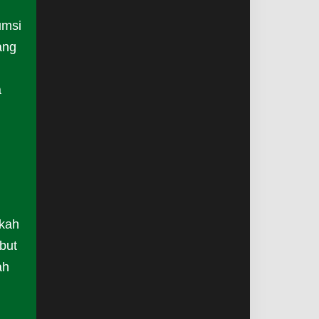
umsi
ang
a
gkah
but
ah