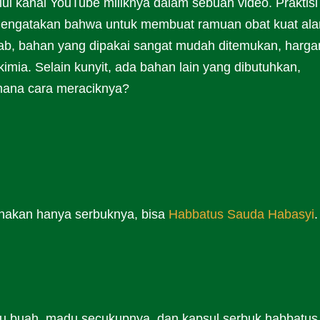
lui kanal YouTube miliknya dalam sebuah video. Praktisi
mengatakan bahwa untuk membuat ramuan obat kuat ala
bab, bahan yang dipakai sangat mudah ditemukan, harg
imia. Selain kunyit, ada bahan lain yang dibutuhkan,
mana cara meraciknya?
nakan hanya serbuknya, bisa
Habbatus Sauda Habasyi
.
atu buah, madu secukupnya, dan kapsul serbuk habbatus