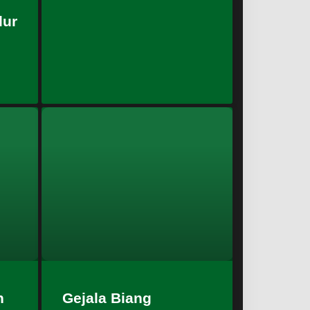
lur
n
Gejala Biang