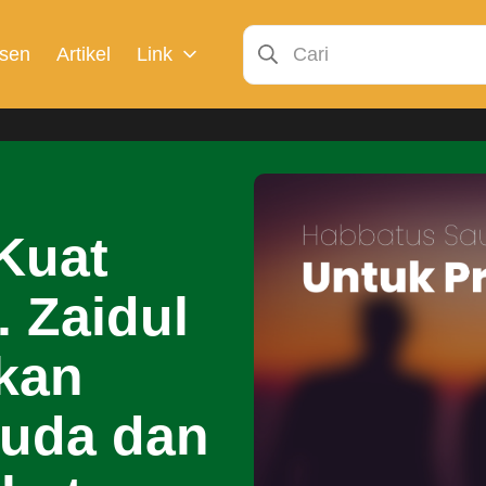
sen
Artikel
Link
Kuat
. Zaidul
kan
uda dan