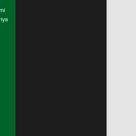
mi
anya